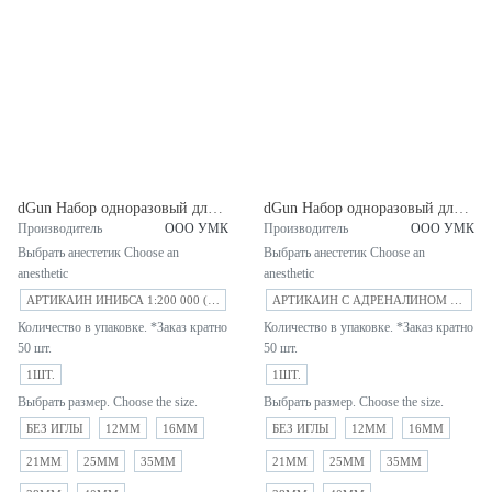
dGun Набор одноразовый для инъекций с Артикаин ИНИБСА 1:200 000 (Испания)
dGun Набор одноразовый для инъекций с Артикаин с адреналином 1:200 000 (Россия)
Производитель
ООО УМК
Производитель
ООО УМК
Выбрать анестетик Choose an
Выбрать анестетик Choose an
anesthetic
anesthetic
АРТИКАИН ИНИБСА 1:200 000 (ЛАБОРАТОРИОС ИНИБСА С.А.) ИСПАНИЯ
АРТИКАИН С АДРЕНАЛИНОМ (1:200 000) (ЗАО "БИНЕРГИЯ" РФ)
Количество в упаковке. *Заказ кратно
Количество в упаковке. *Заказ кратно
50 шт.
50 шт.
1ШТ.
1ШТ.
Выбрать размер. Choose the size.
Выбрать размер. Choose the size.
БЕЗ ИГЛЫ
12MM
16MM
БЕЗ ИГЛЫ
12MM
16MM
21MM
25MM
35MM
21MM
25MM
35MM