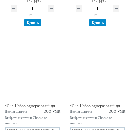
142 руб.
142 руб.
pc. 1
pc. 1
Купить
Купить
dGun Набор одноразовый для инъекций с Септанест 1:100 000 SEPTODONT (Франция)
dGun Набор одноразовый для инъекций с Септанест 1:200 000 SEPTODONT (Франция)
Производитель
ООО УМК
Производитель
ООО УМК
Выбрать анестетик Choose an
Выбрать анестетик Choose an
anesthetic
anesthetic