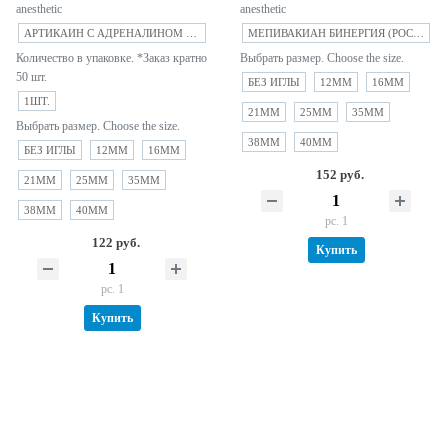
anesthetic
anesthetic
АРТИКАИН С АДРЕНАЛИНОМ ФОРТЕ (1:100 000) (ЗАО "БИНЕРГИЯ" РФ)
МЕПИВАКИАН БИНЕРГИЯ (РОССИЯ)
Количество в упаковке. *Заказ кратно
Выбрать размер. Choose the size.
50 шт.
БЕЗ ИГЛЫ
12MM
16MM
1ШТ.
21MM
25MM
35MM
Выбрать размер. Choose the size.
38MM
40MM
БЕЗ ИГЛЫ
12MM
16MM
152 руб.
21MM
25MM
35MM
38MM
40MM
pc. 1
122 руб.
Купить
pc. 1
Купить