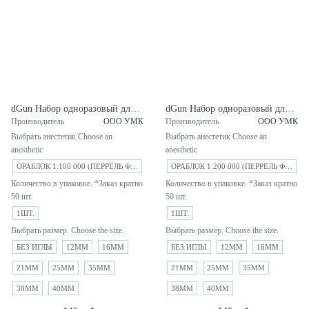
dGun Набор одноразовый для инъекций с Ораблок 1:100 000 PERREL (Италия)
dGun Набор одноразовый для инъекций с Ораблок 1:200 000 PERREL (Италия)
Производитель
ООО УМК
Производитель
ООО УМК
Выбрать анестетик Choose an
Выбрать анестетик Choose an
anesthetic
anesthetic
ОРАБЛОК 1:100 000 (ПЕРРЕЛЬ ФАРМА С.П.А. ИТАЛИЯ)
ОРАБЛОК 1:200 000 (ПЕРРЕЛЬ ФАРМА С.П.А. ИТАЛИЯ)
Количество в упаковке. *Заказ кратно
Количество в упаковке. *Заказ кратно
50 шт.
50 шт.
1ШТ.
1ШТ.
Выбрать размер. Choose the size.
Выбрать размер. Choose the size.
БЕЗ ИГЛЫ
12MM
16MM
БЕЗ ИГЛЫ
12MM
16MM
21MM
25MM
35MM
21MM
25MM
35MM
38MM
40MM
38MM
40MM