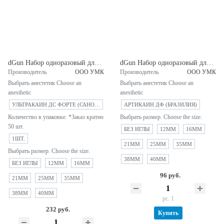
dGun Набор одноразовый для инъекций с Ультракаин ДС форте SANOFY (Германия)
dGun Набор одноразовый для инъекций с Артикаин ДФ (Бразилия)
Производитель
ООО УМК
Производитель
ООО УМК
Выбрать анестетик Choose an
Выбрать анестетик Choose an
anesthetic
anesthetic
УЛЬТРАКАИН ДС ФОРТЕ (САНОФИ ГЕРМАНИЯ-АВЕНТИС ДОЙЧЛАНД ГМБХ) ГЕРМАНИЯ
АРТИКАИН ДФ (БРАЗИЛИЯ)
Количество в упаковке. *Заказ кратно
Выбрать размер. Choose the size.
50 шт.
БЕЗ ИГЛЫ
12MM
16MM
1ШТ.
21MM
25MM
35MM
Выбрать размер. Choose the size.
38MM
40MM
БЕЗ ИГЛЫ
12MM
16MM
96 руб.
21MM
25MM
35MM
38MM
40MM
pc. 1
232 руб.
Купить