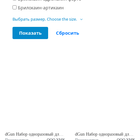
Брилокаин-артикаин
Выбрать размер. Choose the size.
dGun Набор одноразовый для инъекций с Брилокаин 1:200 000 (Россия)
dGun Набор одноразовый для инъекций с Артикаин ИНИБСА 1:100 000 (Испания)
Производитель
ООО УМК
Производитель
ООО УМК