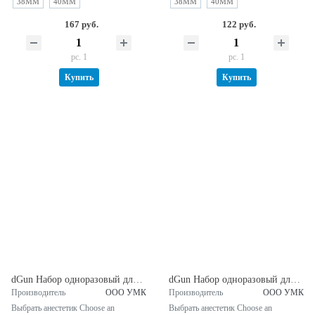
38MM
40MM
38MM
40MM
167 руб.
122 руб.
pc. 1
pc. 1
Купить
Купить
dGun Набор одноразовый для инъекций с Артикаин с адреналином Форте 1:100 000 (Россия)
dGun Набор одноразовый для инъекций с Мепивакаин (Россия)
Производитель
ООО УМК
Производитель
ООО УМК
Выбрать анестетик Choose an
Выбрать анестетик Choose an