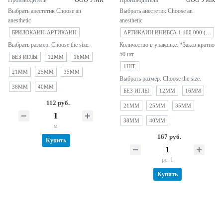
Выбрать анестетик Choose an
Выбрать анестетик Choose an
anesthetic
anesthetic
БРИЛОКАИН-АРТИКАИН
АРТИКАИН ИНИБСА 1:100 000 (ЛАБОРАТОРИОС ИНИБСА С.А.) ИСПАНИЯ
Выбрать размер. Choose the size.
Количество в упаковке. *Заказ кратно
50 шт.
БЕЗ ИГЛЫ
12MM
16MM
1ШТ.
21MM
25MM
35MM
Выбрать размер. Choose the size.
38MM
40MM
БЕЗ ИГЛЫ
12MM
16MM
112 руб.
21MM
25MM
35MM
38MM
40MM
м
167 руб.
Купить
pc. 1
Купить